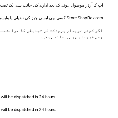
آپ کا آرڈر موصول ہونے کے بعد ادارے کی جانب سے ایک تص-
Store.ShopRex.com کسی بھی ایسی چیز کی تبدیلی یا واپسی کا ذمہ دار نہیں ہوگا جو کہ ٹوٹ پھوٹ٬ استعمال شدہ یا کسی خرابی کا شکار ہو-
اگر کوئی خریدار پروڈکٹ کی تبدیلی کا خواہشمند 
بھی خریدار پر ہی عائد ہوگی-
 will be dispatched in 24 hours.
 will be dispatched in 24 hours.