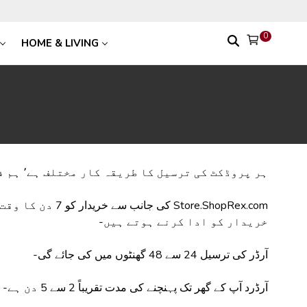
0
HOME & LIVING
ہر پروڈکٹ کی ترسیل کا طریقہ کار مختلف ہے٬ ہم فری شپنگ کی پیشکش ڈیلز اور دیگر مصنوعات کے لیے کرتے ہیں-
کی جانب سے خر
خریدار کو ادا کرنے ہوتے ہیں-
آرڈر کی ترسیل 24 سے 48 گھنٹوں میں کی جائے گی-
آرڈرد آپ کے گھر تک پہنچنے کی مدت تقریباً 2 سے 5 دن ہے-