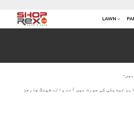
LAWN
PA
Store.ShopRex.com ہم تبدیلی کی صورت میں آنے والے شپنگ چارجز